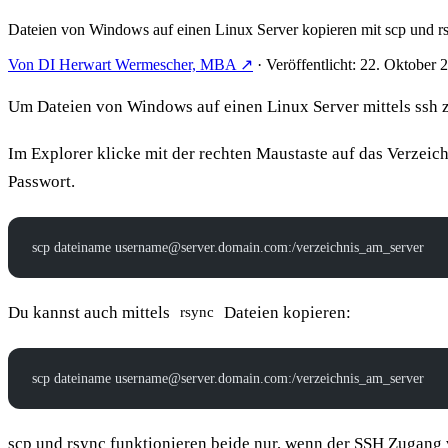
Dateien von Windows auf einen Linux Server kopieren mit scp und 
Von DI Herwart Wermescher, MBA ↗
·
Veröffentlicht: 22. Oktober 
Um Dateien von Windows auf einen Linux Server mittels ssh
Im Explorer klicke mit der rechten Maustaste auf das Verzeic
Passwort.
scp dateiname username@server.domain.com:/verzeichnis_am_server
Du kannst auch mittels
Dateien kopieren:
rsync
scp dateiname username@server.domain.com:/verzeichnis_am_server
scp und rsync funktionieren beide nur, wenn der SSH Zugang v