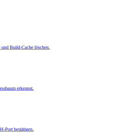
e und Build-Cache löschen.
zessbaum erkennst.
H-Port bestätigen.