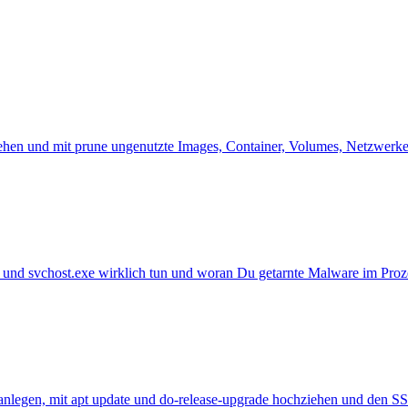
sehen und mit prune ungenutzte Images, Container, Volumes, Netzwerk
e und svchost.exe wirklich tun und woran Du getarnte Malware im Pro
anlegen, mit apt update und do-release-upgrade hochziehen und den SS