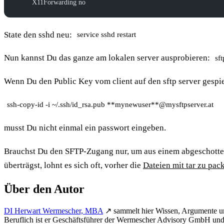
        X11Forwarding no
State den sshd neu:
service sshd restart
Nun kannst Du das ganze am lokalen server ausprobieren:
sf
Wenn Du den Public Key vom client auf den sftp server gespie
ssh-copy-id -i ~/.ssh/id_rsa.pub **mynewuser**@mysftpserver.at
musst Du nicht einmal ein passwort eingeben.
Brauchst Du den SFTP-Zugang nur, um aus einem abgeschotte
überträgst, lohnt es sich oft, vorher die
Dateien mit tar zu pac
Über den Autor
DI Herwart Wermescher, MBA
↗
sammelt hier Wissen, Argumente u
Beruflich ist er Geschäftsführer der Wermescher Advisory GmbH und l