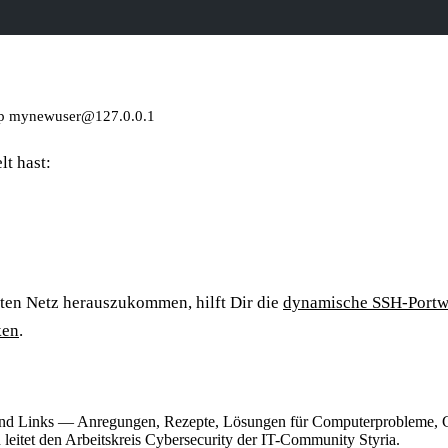
tp mynewuser@127.0.0.1
lt hast:
ten Netz herauszukommen, hilft Dir die
dynamische SSH-Portwe
ken
.
nd Links — Anregungen, Rezepte, Lösungen für Computerprobleme, G
eitet den Arbeitskreis Cybersecurity der IT-Community Styria.