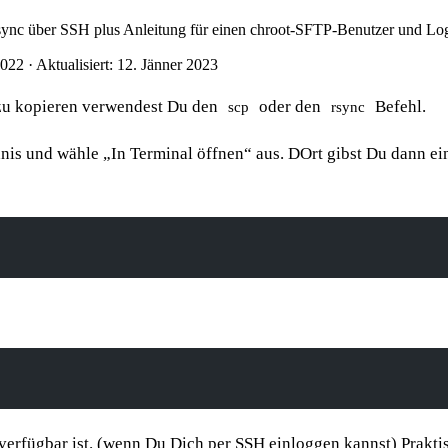
rsync über SSH plus Anleitung für einen chroot-SFTP-Benutzer und L
2022
·
Aktualisiert: 12. Jänner 2023
 zu kopieren verwendest Du den
oder den
Befehl.
scp
rsync
hnis und wähle „In Terminal öffnen“ aus. DOrt gibst Du dann e
erfügbar ist. (wenn Du Dich per SSH einloggen kannst) Praktis