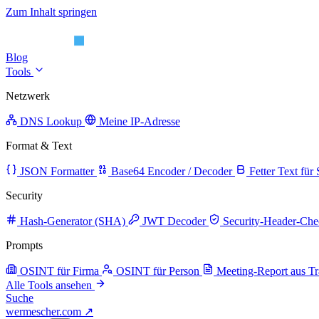
Zum Inhalt springen
Blog
Tools
Netzwerk
DNS Lookup
Meine IP-Adresse
Format & Text
JSON Formatter
Base64 Encoder / Decoder
Fetter Text für
Security
Hash-Generator (SHA)
JWT Decoder
Security-Header-Che
Prompts
OSINT für Firma
OSINT für Person
Meeting-Report aus Tr
Alle Tools ansehen
Suche
wermescher.com
↗