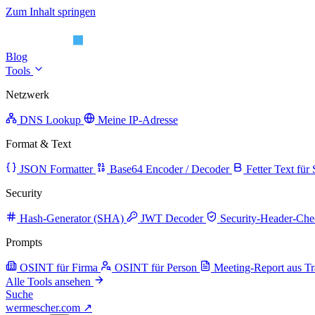
Zum Inhalt springen
Blog
Tools
Netzwerk
DNS Lookup
Meine IP-Adresse
Format & Text
JSON Formatter
Base64 Encoder / Decoder
Fetter Text für
Security
Hash-Generator (SHA)
JWT Decoder
Security-Header-Che
Prompts
OSINT für Firma
OSINT für Person
Meeting-Report aus Tr
Alle Tools ansehen
Suche
wermescher.com
↗