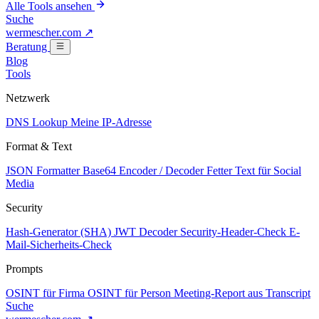
Alle Tools ansehen
Suche
wermescher.com
↗
Beratung
Blog
Tools
Netzwerk
DNS Lookup
Meine IP-Adresse
Format & Text
JSON Formatter
Base64 Encoder / Decoder
Fetter Text für Social
Media
Security
Hash-Generator (SHA)
JWT Decoder
Security-Header-Check
E-
Mail-Sicherheits-Check
Prompts
OSINT für Firma
OSINT für Person
Meeting-Report aus Transcript
Suche