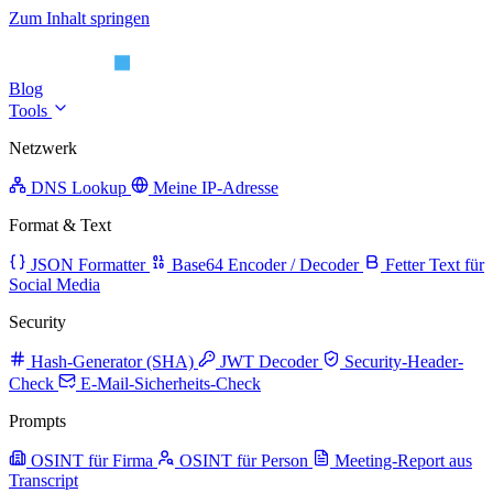
Zum Inhalt springen
Blog
Tools
Netzwerk
DNS Lookup
Meine IP-Adresse
Format & Text
JSON Formatter
Base64 Encoder / Decoder
Fetter Text für
Social Media
Security
Hash-Generator (SHA)
JWT Decoder
Security-Header-
Check
E-Mail-Sicherheits-Check
Prompts
OSINT für Firma
OSINT für Person
Meeting-Report aus
Transcript