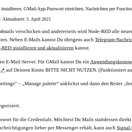
nstallieren, GMail-App-Passwort einrichten, Nachrichten per Functio
·
Aktualisiert: 5. April 2021
-Mmails verschicken und andererseits wird Node-RED alle neue
iten. Neben E-Mails kannst Du übrigens auch
Telegram-Nachri
RED installieren und aktualisieren
kannst.
en E-Mail-Server. Für GMail kannst Du ein
Anwendungskennw
↗
auf Deinem Konto BITTE NICHT NUTZEN. (Funktioniert au
ttings“ – „Manage palette“ anklickst und dann den Reiter „Inst
gorisiert.
ort für die Credentials. Möchtest Du Mails stattdessen direkt
hrichtigungen lieber per Messenger erhält, kann auch
Signal