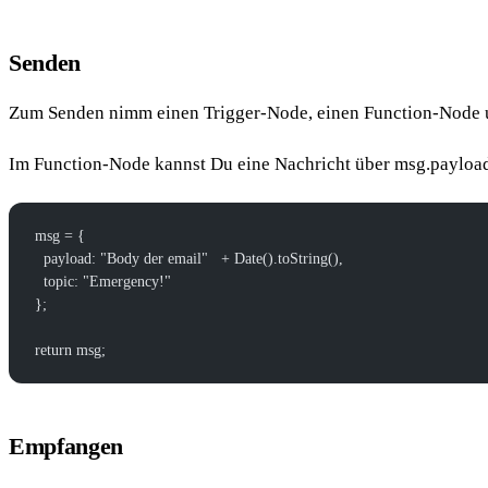
Senden
Zum Senden nimm einen Trigger-Node, einen Function-Node 
Im Function-Node kannst Du eine Nachricht über msg.payload
msg = {
  payload: "Body der email"   + Date().toString(),
  topic: "Emergency!"
};
return msg;
Empfangen