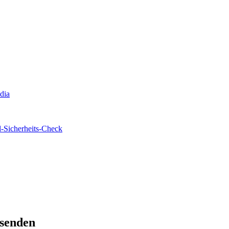
edia
-Sicherheits-Check
rsenden