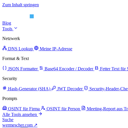
Zum Inhalt springen
Blog
Tools
Netzwerk
DNS Lookup
Meine IP-Adresse
Format & Text
JSON Formatter
Base64 Encoder / Decoder
Fetter Text für
Security
Hash-Generator (SHA)
JWT Decoder
Security-Header-Che
Prompts
OSINT für Firma
OSINT für Person
Meeting-Report aus Tr
Alle Tools ansehen
Suche
wermescher.com
↗