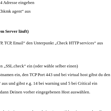
v4 Adresse eingeben
 Chkmk agent“ aus
em Server läuft)
TP, TCP, Email“ den Unterpunkt „Check HTTP services“ aus
n „SSL.check“ ein (oder wähle selber einen)
stnamen ein, den TCP Port 443 und bei virtual host gibst du d
us und gibst e.g. 14 bei warning und 5 bei Critical ein
d dann Deinen vorher eingegebenen Host auswählen.