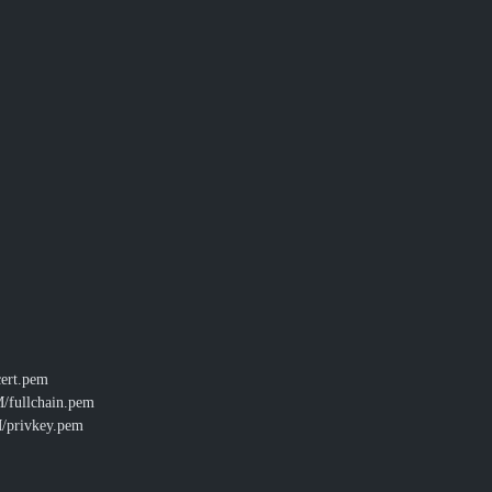
cert.pem
/fullchain.pem
/privkey.pem