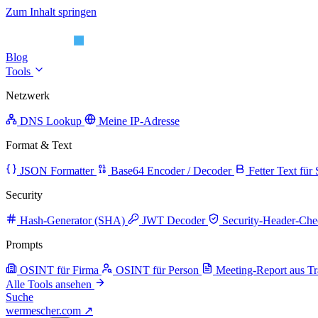
Zum Inhalt springen
Blog
Tools
Netzwerk
DNS Lookup
Meine IP-Adresse
Format & Text
JSON Formatter
Base64 Encoder / Decoder
Fetter Text für
Security
Hash-Generator (SHA)
JWT Decoder
Security-Header-Che
Prompts
OSINT für Firma
OSINT für Person
Meeting-Report aus Tr
Alle Tools ansehen
Suche
wermescher.com
↗