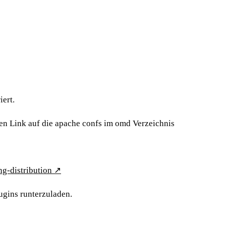
iert.
en Link auf die apache confs im omd Verzeichnis
g-distribution
↗
gins runterzuladen.