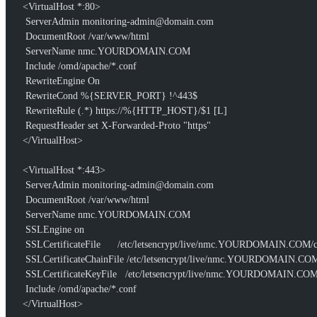
<VirtualHost *:80>
 ServerAdmin monitoring-admin@domain.com
 DocumentRoot /var/www/html
 ServerName nmc.YOURDOMAIN.COM
 Include /omd/apache/*.conf
 RewriteEngine On
 RewriteCond %{SERVER_PORT} !^443$
 RewriteRule (.*) https://%{HTTP_HOST}/$1 [L]
 RequestHeader set X-Forwarded-Proto "https"
</VirtualHost>
<VirtualHost *:443>
 ServerAdmin monitoring-admin@domain.com
 DocumentRoot /var/www/html
 ServerName nmc.YOURDOMAIN.COM
 SSLEngine on
 SSLCertificateFile      /etc/letsencrypt/live/nmc.YOURDOMAIN.COM/
 SSLCertificateChainFile /etc/letsencrypt/live/nmc.YOURDOMAIN.COM
 SSLCertificateKeyFile   /etc/letsencrypt/live/nmc.YOURDOMAIN.COM
 Include /omd/apache/*.conf
</VirtualHost>