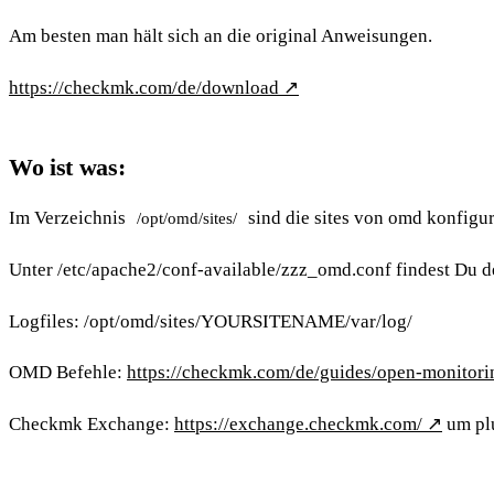
Am besten man hält sich an die original Anweisungen.
https://checkmk.com/de/download
↗
Wo ist was:
Im Verzeichnis
sind die sites von omd konfigur
/opt/omd/sites/
Unter /etc/apache2/conf-available/zzz_omd.conf findest Du d
Logfiles: /opt/omd/sites/YOURSITENAME/var/log/
OMD Befehle:
https://checkmk.com/de/guides/open-monitorin
Checkmk Exchange:
https://exchange.checkmk.com/
↗
um plu