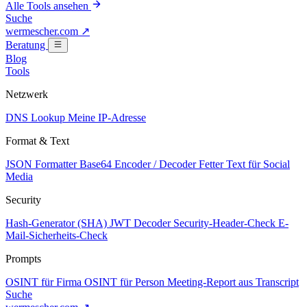
Alle Tools ansehen
Suche
wermescher.com
↗
Beratung
Blog
Tools
Netzwerk
DNS Lookup
Meine IP-Adresse
Format & Text
JSON Formatter
Base64 Encoder / Decoder
Fetter Text für Social
Media
Security
Hash-Generator (SHA)
JWT Decoder
Security-Header-Check
E-
Mail-Sicherheits-Check
Prompts
OSINT für Firma
OSINT für Person
Meeting-Report aus Transcript
Suche