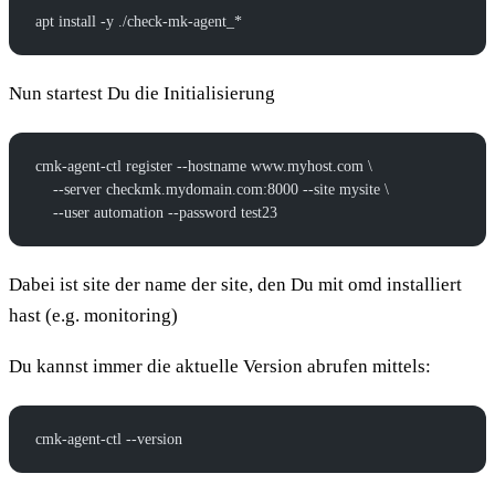
apt install -y ./check-mk-agent_*
Nun startest Du die Initialisierung
cmk-agent-ctl register --hostname www.myhost.com \
    --server checkmk.mydomain.com:8000 --site mysite \
    --user automation --password test23
Dabei ist site der name der site, den Du mit omd installiert
hast (e.g. monitoring)
Du kannst immer die aktuelle Version abrufen mittels:
cmk-agent-ctl --version