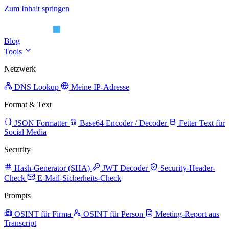
Zum Inhalt springen
Blog
Tools
Netzwerk
DNS Lookup
Meine IP-Adresse
Format & Text
JSON Formatter
Base64 Encoder / Decoder
Fetter Text für
Social Media
Security
Hash-Generator (SHA)
JWT Decoder
Security-Header-
Check
E-Mail-Sicherheits-Check
Prompts
OSINT für Firma
OSINT für Person
Meeting-Report aus
Transcript