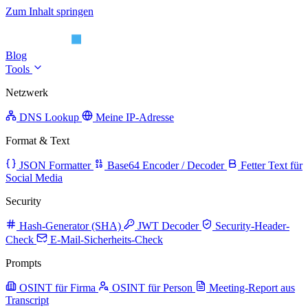
Zum Inhalt springen
Blog
Tools
Netzwerk
DNS Lookup
Meine IP-Adresse
Format & Text
JSON Formatter
Base64 Encoder / Decoder
Fetter Text für
Social Media
Security
Hash-Generator (SHA)
JWT Decoder
Security-Header-
Check
E-Mail-Sicherheits-Check
Prompts
OSINT für Firma
OSINT für Person
Meeting-Report aus
Transcript