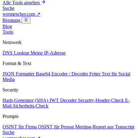
Alle Tools ansehen
Suche
wermescher.com
↗
Beratung
Blog
Tools
Netzwerk
DNS Lookup
Meine IP-Adresse
Format & Text
JSON Formatter
Base64 Encoder / Decoder
Fetter Text für Social
Media
Security
Hash-Generator (SHA)
JWT Decoder
Security-Header-Check
E-
Mail-Sicherheits-Check
Prompts
OSINT für Firma
OSINT für Person
Meeting-Report aus Transcript
Suche