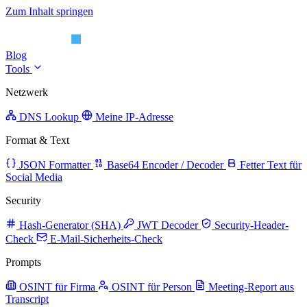
Zum Inhalt springen
Blog
Tools
Netzwerk
DNS Lookup
Meine IP-Adresse
Format & Text
JSON Formatter
Base64 Encoder / Decoder
Fetter Text für
Social Media
Security
Hash-Generator (SHA)
JWT Decoder
Security-Header-
Check
E-Mail-Sicherheits-Check
Prompts
OSINT für Firma
OSINT für Person
Meeting-Report aus
Transcript