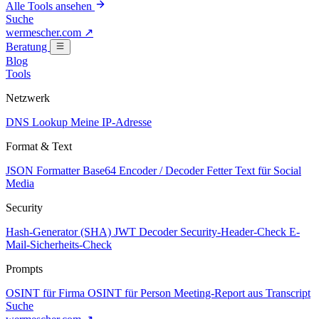
Alle Tools ansehen
Suche
wermescher.com
↗
Beratung
Blog
Tools
Netzwerk
DNS Lookup
Meine IP-Adresse
Format & Text
JSON Formatter
Base64 Encoder / Decoder
Fetter Text für Social
Media
Security
Hash-Generator (SHA)
JWT Decoder
Security-Header-Check
E-
Mail-Sicherheits-Check
Prompts
OSINT für Firma
OSINT für Person
Meeting-Report aus Transcript
Suche