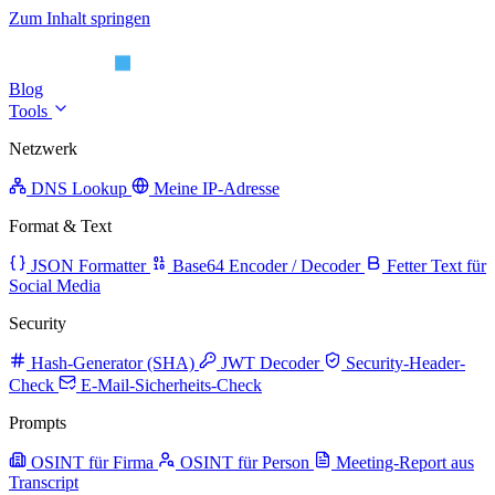
Zum Inhalt springen
Blog
Tools
Netzwerk
DNS Lookup
Meine IP-Adresse
Format & Text
JSON Formatter
Base64 Encoder / Decoder
Fetter Text für
Social Media
Security
Hash-Generator (SHA)
JWT Decoder
Security-Header-
Check
E-Mail-Sicherheits-Check
Prompts
OSINT für Firma
OSINT für Person
Meeting-Report aus
Transcript