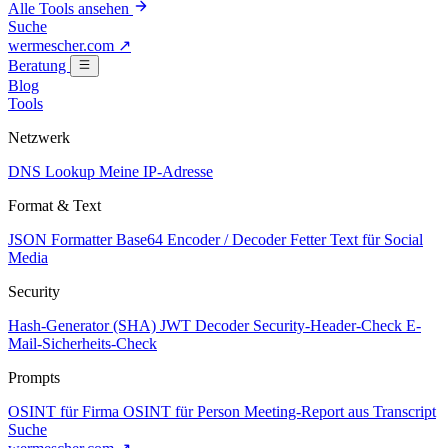
Alle Tools ansehen
Suche
wermescher.com
↗
Beratung
Blog
Tools
Netzwerk
DNS Lookup
Meine IP-Adresse
Format & Text
JSON Formatter
Base64 Encoder / Decoder
Fetter Text für Social
Media
Security
Hash-Generator (SHA)
JWT Decoder
Security-Header-Check
E-
Mail-Sicherheits-Check
Prompts
OSINT für Firma
OSINT für Person
Meeting-Report aus Transcript
Suche