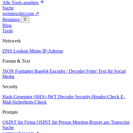
Alle Tools ansehen
Suche
wermescher.com
↗
Beratung
Blog
Tools
Netzwerk
DNS Lookup
Meine IP-Adresse
Format & Text
JSON Formatter
Base64 Encoder / Decoder
Fetter Text für Social
Media
Security
Hash-Generator (SHA)
JWT Decoder
Security-Header-Check
E-
Mail-Sicherheits-Check
Prompts
OSINT für Firma
OSINT für Person
Meeting-Report aus Transcript
Suche