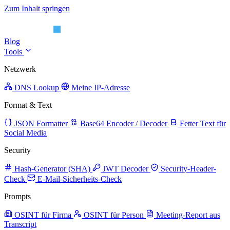
Zum Inhalt springen
Blog
Tools
Netzwerk
DNS Lookup
Meine IP-Adresse
Format & Text
JSON Formatter
Base64 Encoder / Decoder
Fetter Text für
Social Media
Security
Hash-Generator (SHA)
JWT Decoder
Security-Header-
Check
E-Mail-Sicherheits-Check
Prompts
OSINT für Firma
OSINT für Person
Meeting-Report aus
Transcript