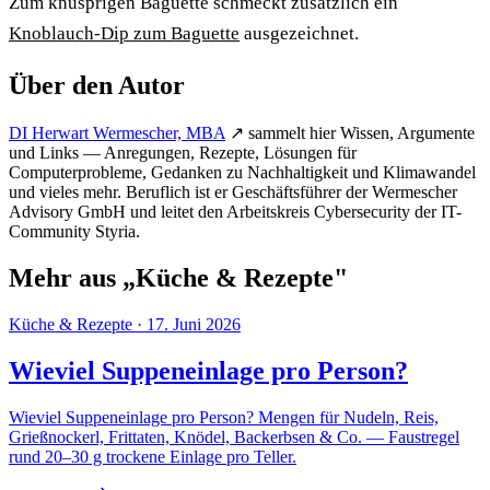
Zum knusprigen Baguette schmeckt zusätzlich ein
Knoblauch-Dip zum Baguette
ausgezeichnet.
Über den Autor
DI Herwart Wermescher, MBA
↗
sammelt hier Wissen, Argumente
und Links — Anregungen, Rezepte, Lösungen für
Computerprobleme, Gedanken zu Nachhaltigkeit und Klimawandel
und vieles mehr. Beruflich ist er Geschäftsführer der Wermescher
Advisory GmbH und leitet den Arbeitskreis Cybersecurity der IT-
Community Styria.
Mehr aus „Küche & Rezepte"
Küche & Rezepte
·
17. Juni 2026
Wieviel Suppeneinlage pro Person?
Wieviel Suppeneinlage pro Person? Mengen für Nudeln, Reis,
Grießnockerl, Frittaten, Knödel, Backerbsen & Co. — Faustregel
rund 20–30 g trockene Einlage pro Teller.