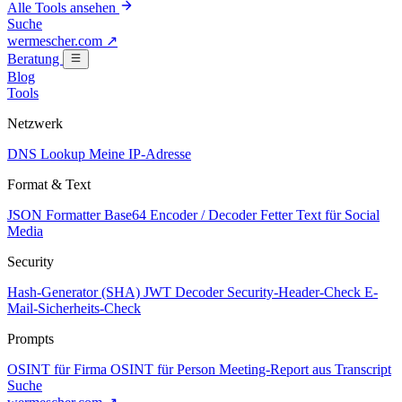
Alle Tools ansehen
Suche
wermescher.com
↗
Beratung
Blog
Tools
Netzwerk
DNS Lookup
Meine IP-Adresse
Format & Text
JSON Formatter
Base64 Encoder / Decoder
Fetter Text für Social
Media
Security
Hash-Generator (SHA)
JWT Decoder
Security-Header-Check
E-
Mail-Sicherheits-Check
Prompts
OSINT für Firma
OSINT für Person
Meeting-Report aus Transcript
Suche