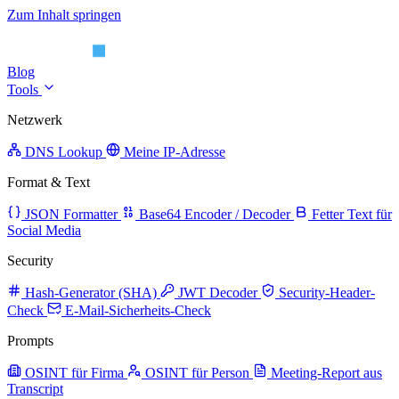
Zum Inhalt springen
Blog
Tools
Netzwerk
DNS Lookup
Meine IP-Adresse
Format & Text
JSON Formatter
Base64 Encoder / Decoder
Fetter Text für
Social Media
Security
Hash-Generator (SHA)
JWT Decoder
Security-Header-
Check
E-Mail-Sicherheits-Check
Prompts
OSINT für Firma
OSINT für Person
Meeting-Report aus
Transcript