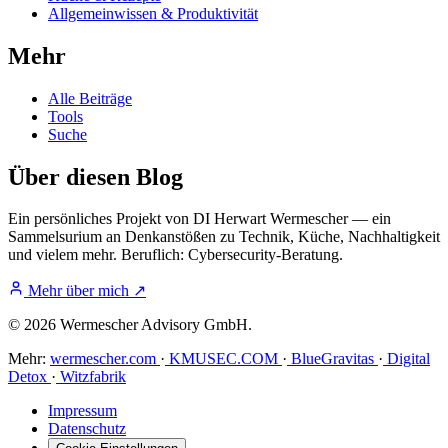
Allgemeinwissen & Produktivität
Mehr
Alle Beiträge
Tools
Suche
Über diesen Blog
Ein persönliches Projekt von DI Herwart Wermescher — ein
Sammelsurium an Denkanstößen zu Technik, Küche, Nachhaltigkeit
und vielem mehr. Beruflich: Cybersecurity-Beratung.
Mehr über mich
↗
© 2026 Wermescher Advisory GmbH.
Mehr:
wermescher.com
·
KMUSEC.COM
·
BlueGravitas
·
Digital
Detox
·
Witzfabrik
Impressum
Datenschutz