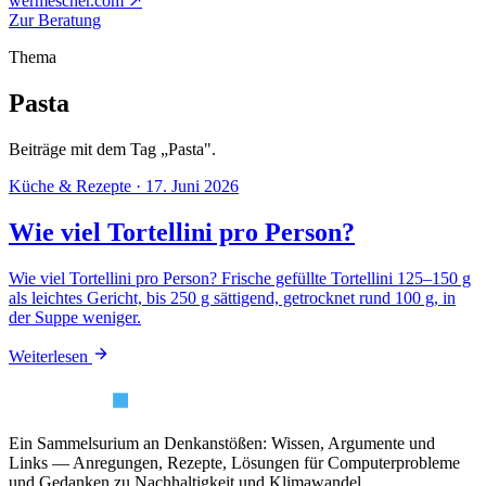
wermescher.com
↗
Zur Beratung
Thema
Pasta
Beiträge mit dem Tag „Pasta".
Küche & Rezepte
·
17. Juni 2026
Wie viel Tortellini pro Person?
Wie viel Tortellini pro Person? Frische gefüllte Tortellini 125–150 g
als leichtes Gericht, bis 250 g sättigend, getrocknet rund 100 g, in
der Suppe weniger.
Weiterlesen
Ein Sammelsurium an Denkanstößen: Wissen, Argumente und
Links — Anregungen, Rezepte, Lösungen für Computerprobleme
und Gedanken zu Nachhaltigkeit und Klimawandel.