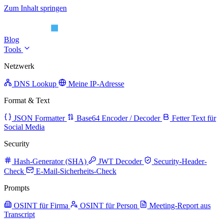
Zum Inhalt springen
Blog
Tools
Netzwerk
DNS Lookup
Meine IP-Adresse
Format & Text
JSON Formatter
Base64 Encoder / Decoder
Fetter Text für
Social Media
Security
Hash-Generator (SHA)
JWT Decoder
Security-Header-
Check
E-Mail-Sicherheits-Check
Prompts
OSINT für Firma
OSINT für Person
Meeting-Report aus
Transcript