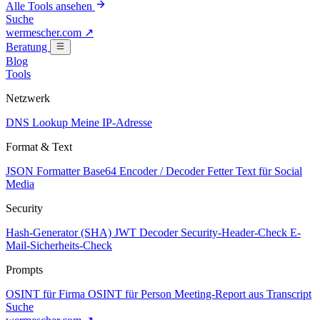
Alle Tools ansehen
Suche
wermescher.com
↗
Beratung
Blog
Tools
Netzwerk
DNS Lookup
Meine IP-Adresse
Format & Text
JSON Formatter
Base64 Encoder / Decoder
Fetter Text für Social
Media
Security
Hash-Generator (SHA)
JWT Decoder
Security-Header-Check
E-
Mail-Sicherheits-Check
Prompts
OSINT für Firma
OSINT für Person
Meeting-Report aus Transcript
Suche